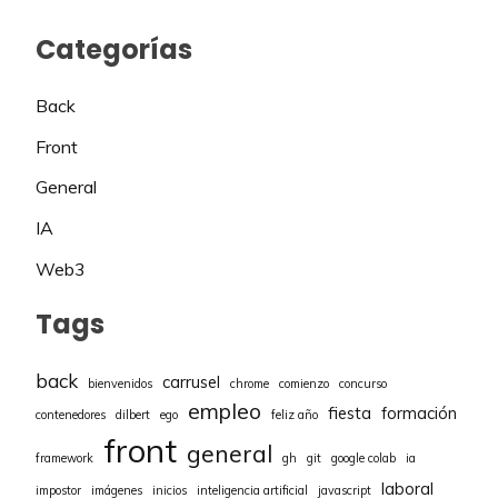
Categorías
Back
Front
General
IA
Web3
Tags
back
carrusel
bienvenidos
chrome
comienzo
concurso
empleo
fiesta
formación
contenedores
dilbert
ego
feliz año
front
general
framework
gh
git
google colab
ia
laboral
impostor
imágenes
inicios
inteligencia artificial
javascript